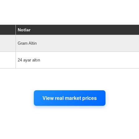
ırmaları
re erişim
Notlar
Gram Altin
in
erçek zamanlı altın fiyatlarını
gösterebilirsiniz — kategoriye, bölgeye
24 ayar altın
, alıcılar ve şirketler için ideal çözüm.
View real market prices