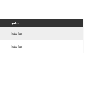
şehir
İstanbul
 veya zaman aralığına göre özelleştirilebilir.
İstanbul