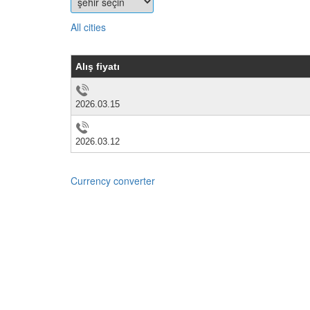
Alıcılar ve bölgeler arasında fiyat karşılaşt
All cities
Geçmiş veriler ve piyasa trendi analizleri
Zaman ve konuma göre esnek filtreleme
Altın piyasası hakkında daha detaylı verile
Alış fiyatı
2026.03.15
Web sitenize gerçek zamanlı fiyatlar ekley
Scraprice PRO widget’i
ile web sitenizde
g
2026.03.12
Güncel piyasa verileri sunmak isteyen portallar
Currency converter
Scraprice PRO’yu Görüntüle
Read more