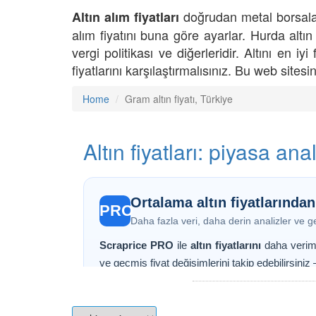
doğrudan metal borsalarınd
Altın alım fiyatları
alım fiyatını buna göre ayarlar. Hurda altın f
vergi politikası ve diğerleridir. Altını en i
fiyatlarını karşılaştırmalısınız. Bu web sitesi
Home
Gram altın fiyatı, Türkiye
Altın fiyatları: piyasa an
Ortalama altın fiyatlarından
PRO
Daha fazla veri, daha derin analizler ve ge
Scraprice PRO
ile
altın fiyatlarını
daha verimli 
ve geçmiş fiyat değişimlerini takip edebilirsiniz
Scraprice PRO ile neler elde edersiniz?