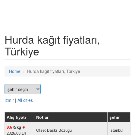
Hurda kağıt fiyatları,
Türkiye
Home
Hurda kağıt fiyatları, Türkiye
İzmir
|
All cities
Alış fiyatı
Notlar
şehir
9.6
₺/kg
Ofset Baskı Bozuğu
İstanbul
2026.03.14