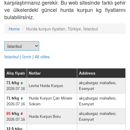
karşılaştırmanız gerekir. Bu web sitesinde farklı şehir
ve ülkelerdeki güncel hurda kurşun kg fiyatlarını
bulabilirsiniz.
Home
Hurda kurşun fiyatları, Türkiye, İstanbul
İstanbul
|
İzmir
|
All cities
Alış fiyatı
Notlar
Address
71
₺/kg
akçaburgaz mahallesi,
Levha Hurda Kurşun
2026.07.16
Esenyurt
71
₺/kg
Hurda Kurşun Çatı Minare
akçaburgaz mahallesi,
2026.07.16
Söküm
Esenyurt
65
₺/kg
akçaburgaz mahallesi,
Hurda Kurşun Boru
2026.07.16
Esenyurt
12.5
₺/kg