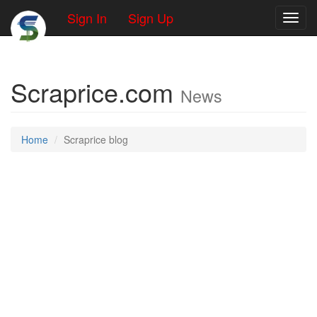
Sign In
Sign Up
Toggl
Scraprice.com
News
Home
Scraprice blog